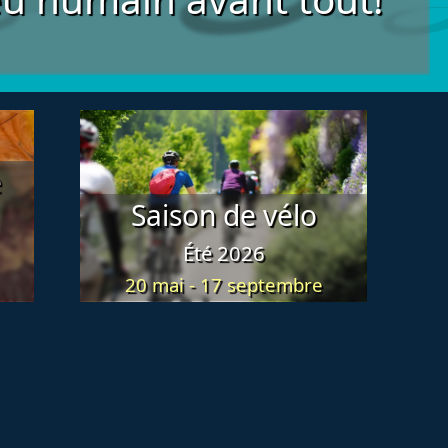
Image principale
e
Saison de vélo
Sous-titre
Été 2026
20 mai
-
17 septembre