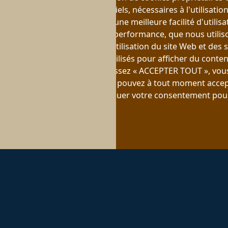
site Web : Cookies essentiels, nécessaires à l'utilisatio
fonctionnels, qui offrent une meilleure facilité d'utilisat
site Web ; les cookies de performance, que nous utili
données agrégées sur l'utilisation du site Web et des st
de marketing, qui sont utilisés pour afficher du conten
pertinents. Si vous choisissez « ACCEPTER TOUT », vous
de tous les cookies. Vous pouvez à tout moment accept
types de cookies et révoquer votre consentement pour
Paramètres ».
Documentation des cookies
Pied de page
Acc