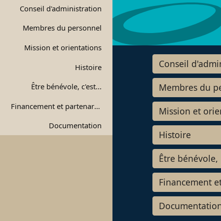
Navigation principale 2e niveau
Conseil d'administration
Membres du personnel
Mission et orientations
Navigation 
Conseil d'admi
Histoire
Être bénévole, c'est...
Membres du p
Financement et partenariat
Mission et orie
Documentation
Histoire
Être bénévole, c
Financement et
Documentatio