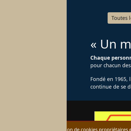
Toutes l
« Un m
Texte suppléme
Chaque personn
pour chacun des 
Fondé en 1965, l
continue de se d
Nous utilisons une sélection de cookies propriétaires e