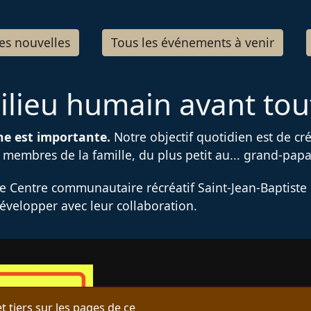
es nouvelles
Tous les événements à venir
ilieu humain avant tout
ntaire
e est importante.
Notre objectif quotidien est de cré
membres de la famille, du plus petit au... grand-papa
e Centre communautaire récréatif Saint-Jean-Baptiste e
évelopper avec leur collaboration.
t tiers sur les pages de ce