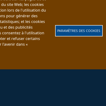
n du site Web; les cookies
Image principale
ion lors de l'utilisation du
sons pour générer des
atistiques; et les cookies
u et des publicités
PARAMÈTRES DES COOKIES
 consentez à l'utilisation
er et refuser certains
 l'avenir dans «
114, 18e Avenue,
ueil
S'inscrire
819-477
114, 11e Avenue
Tous droits réservés. © Centre communautaire récréatif S
Confidentialité
|
Configurer les paramètres